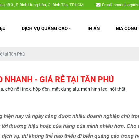
 bảng hiệu, chữ nổi mica, chữ nổi inox, hộp đèn, mặt dựng alu, màn hình 
ờng số 3 , P. Bình Hưng Hòa, Q. Bình Tân, TP.HCM
Email: hoanglongad
IỆU
DỊCH VỤ QUẢNG CÁO
IN ẤN
GIA CÔNG
ẻ tại Tân Phú
 NHANH - GIÁ RẺ TẠI TÂN PHÚ
chữ nổi inox, hộp đèn, mặt dựng alu, màn hình led, nội thất.
g hiện nay và ngày càng được nhiều doanh nghiệp chú trọn
 tới thương hiệu hoặc cửa hàng của mình nhiều hơn. Cho d
nh dịch vụ, thì không thể nào thiếu đi biển quảng cáo tron