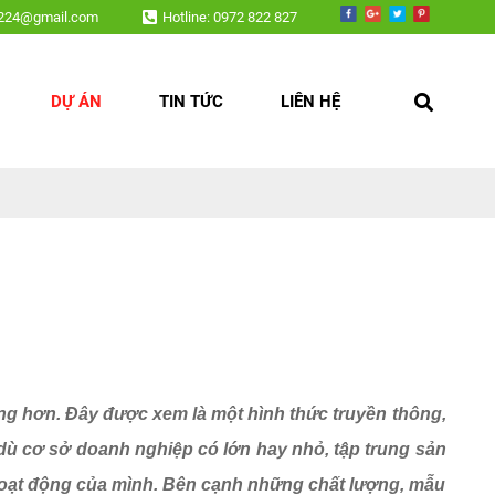
led, nội thất,....
v224@gmail.com
Hotline: 0972 822 827
DỰ ÁN
TIN TỨC
LIÊN HỆ
g hơn. Đây được xem là một hình thức truyền thông,
ù cơ sở doanh nghiệp có lớn hay nhỏ, tập trung sản
g hoạt động của mình. Bên cạnh những chất lượng, mẫu