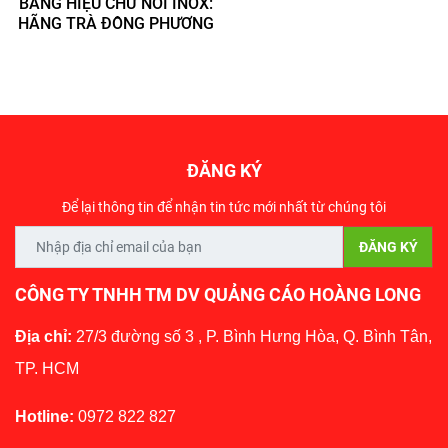
BẢNG HIỆU CHỮ NỔI INOX:
HÃNG TRÀ ĐÔNG PHƯƠNG
ĐĂNG KÝ
Để lại thông tin để nhận tin tức mới nhất từ chúng tôi
CÔNG TY TNHH TM DV QUẢNG CÁO HOÀNG LONG
Địa chỉ:
27/3 đường số 3 , P. Bình Hưng Hòa, Q. Bình Tân,
TP. HCM
Hotline:
0972 822 827