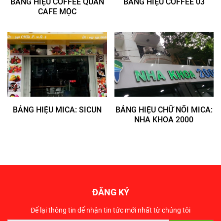
BẢNG HIỆU COFFEE QUÁN
BẢNG HIỆU COFFEE 03
CAFE MỘC
BẢNG HIỆU MICA: SICUN
BẢNG HIỆU CHỮ NỔI MICA:
NHA KHOA 2000
ĐĂNG KÝ
Để lại thông tin để nhận tin tức mới nhất từ chúng tôi