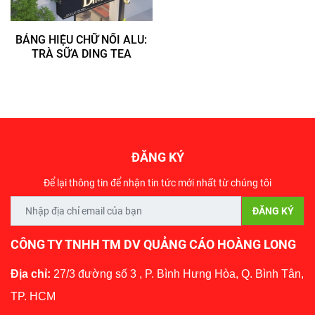
BẢNG HIỆU CHỮ NỔI ALU:
TRÀ SỮA DING TEA
ĐĂNG KÝ
Để lại thông tin để nhận tin tức mới nhất từ chúng tôi
CÔNG TY TNHH TM DV QUẢNG CÁO HOÀNG LONG
Địa chỉ:
27/3 đường số 3 , P. Bình Hưng Hòa, Q. Bình Tân,
TP. HCM